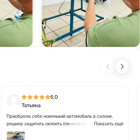
5,0
Татьяна
Приобрела себе новенький автомобиль в салоне,
решила защитить оклеить пленкой машинку. В салоне
Показать ещё
цены были заоблачные решила найти студию.
Позвонила в несколько везде были разные цены,