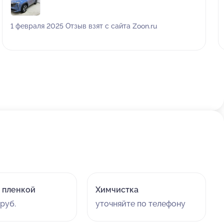
после у знакомых по узнавала и мне посоветовали
WRAP GPA сказали что хорошие ребята и делают
1 февраля 2025 Отзыв взят с сайта Zoon.ru
качественным материалом. Вообщем мне сделали
обклейку и тонировку я осталась довольно бонусом
мне еще сделали тонировку передних стекол
термальной пленкой. Все понравилось рекомендую.🙏
🫶🙌
 пленкой
Химчистка
руб.
уточняйте по телефону