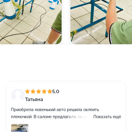
5,0
Татьяна
Приобрела новенький авто решила оклеить
пленочкой. В салоне предлагали, но решила сделать в
Показать ещё
студии мне посоветовали Wrap GPA, я обратилась к
ним. Меня устроило все, цена, качество и сроки. Так