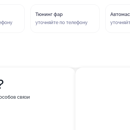
Тюнинг фар
Автомас
лефону
уточняйте по телефону
уточняй
?
особов связи